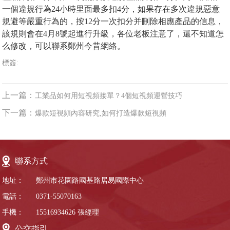
一個違規行為24小時里面最多扣4分，如果存在多次違規惡意
規避等嚴重行為的，按12分一次扣分并刪除相應產品的信息，
該規則會在4月8號起進行升級，各位老板注意了，還不知道怎
么修改，可以聯系鄭州今昔網絡。
標簽:
上一篇：
工業品如何用短視頻接單？4個短視頻運營技巧
下一篇：
爆款短視頻內容研究,如何打造爆款短視頻
聯系方式
地址：
鄭州市花園路國基路居易國際中心
電話：
0371-55070163
手機：
15516934626
張經理
公交指引