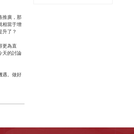
絡推廣，那
就相當于增
提升了？
得更為直
今天的討論
機遇。做好