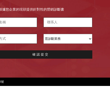
根據您企業的現狀提供針對性的營銷診斷書
確 認 提 交
28號