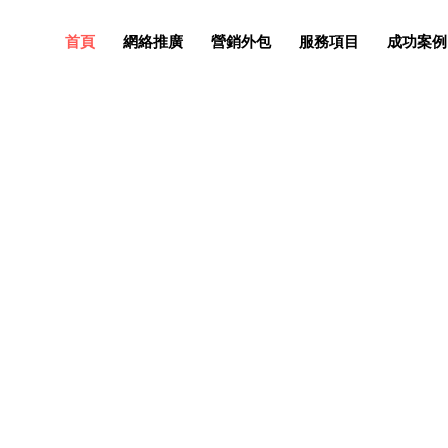
首頁
網絡推廣
營銷外包
服務項目
成功案例
網絡，讓你的企業快速邁向互
選擇對的網絡推廣服務商能讓您更快更好的邁進互聯網+時代