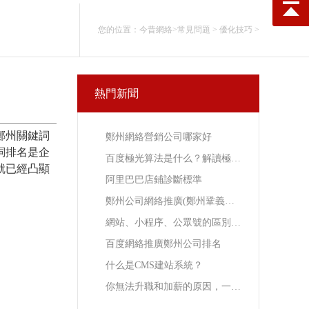
您的位置：
今昔網絡
>
常見問題
>
優化技巧
>
熱門新聞
鄭州關鍵詞
鄭州網絡營銷公司哪家好
詞排名是企
百度極光算法是什么？解讀極光算法規避和網站提權
就已經凸顯
阿里巴巴店鋪診斷標準
鄭州公司網絡推廣(鄭州鞏義網絡推廣)
網站、小程序、公眾號的區別是什么？
百度網絡推廣鄭州公司排名
什么是CMS建站系統？
你無法升職和加薪的原因，一定要看！