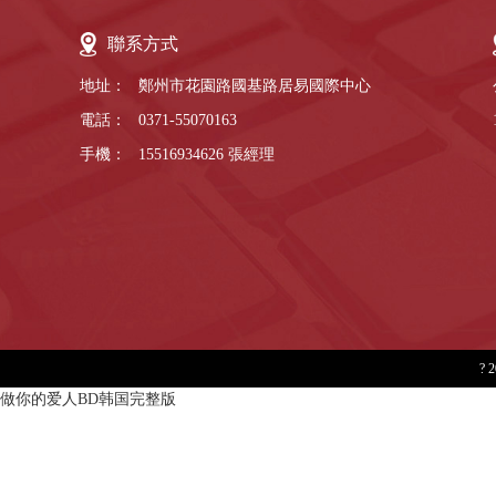
聯系方式
地址：
鄭州市花園路國基路居易國際中心
電話：
0371-55070163
手機：
15516934626
張經理
?
做你的爱人BD韩国完整版