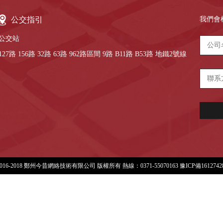
公交指引
我們會
公交站
127路 156路 32路 63路 962路區間 9路 B11路 B53路 地鐵2號線
 2016-2018 鄭州今昔網絡技術有限公司 版權所有 熱線：0371-55070163
豫ICP備161274